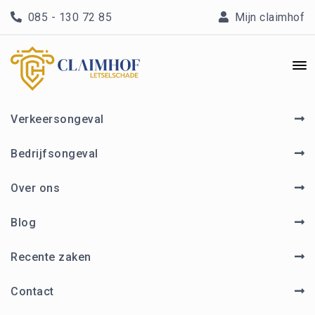
085 - 130 72 85
Mijn claimhof


Verkeersongeval

Bedrijfsongeval

Over ons

Blog

Recente zaken

Contact
